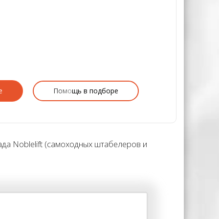
е
Помощь в подборе
а Noblelift (самоходных штабелеров и