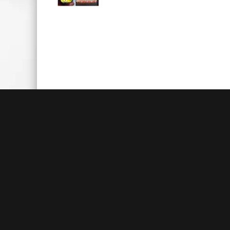
Быстрая доставка
Большие складские запасы
Кажды
позволяют нам осуществлять
акц
доставку на следующий день после
товаро
заказа