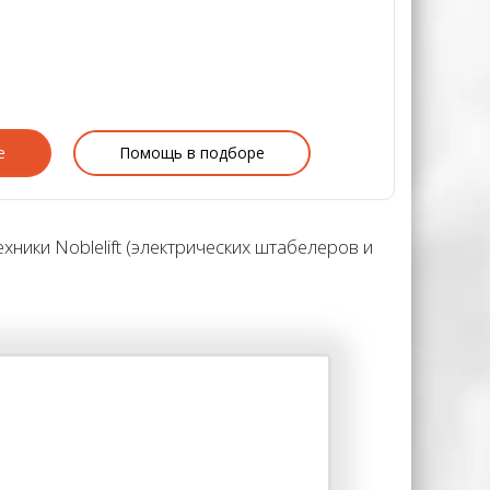
е
Помощь в подборе
ники Noblelift (электрических штабелеров и