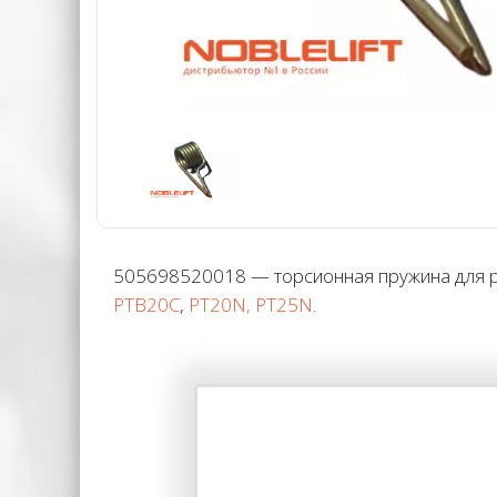
505698520018 — торсионная пружина для ру
PTB20C
,
PT20N, PT25N
.