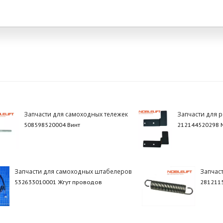
Запчасти для самоходных тележек
Запчасти для 
508598520004 Винт
212144520298 
Запчасти для самоходных штабелеров
Запчас
532633010001 Жгут проводов
281211