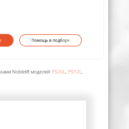
е
Помощь в подборе
ами Noblelift моделей:
PS20L
,
PS12L
,