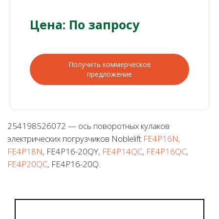
Цена: По запросу
Получить коммерческое
предложение
254198526072 — ось поворотных кулаков
электрических погрузчиков Noblelift
FE4P16N,
FE4P18N
, FE4P16-20QY,
FE4P14QC
,
FE4P16QC
,
FE4P20QC
, FE4P16-20Q.