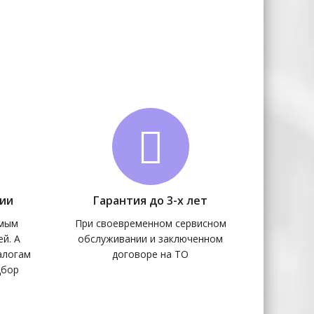
чии
Гарантия до 3-х лет
амым
При своевременном сервисном
й. А
обслуживании и заключенном
алогам
договоре на ТО
дбор