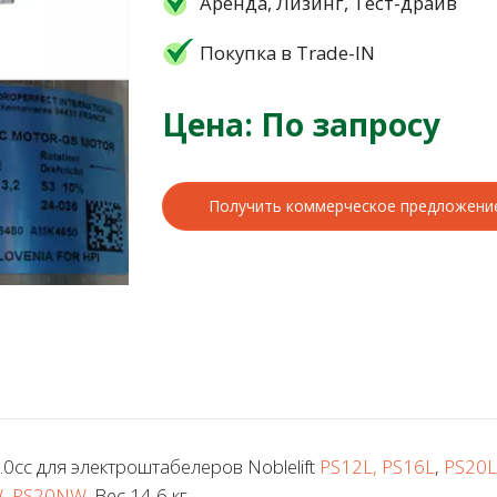
Аренда, Лизинг, Тест-драйв
Покупка в Trade-IN
Цена: По запросу
Получить коммерческое предложени
cc для электроштабелеров Noblelift
PS12L, PS16L
,
PS20L
, PS20NW
. Вес 14,6 кг.