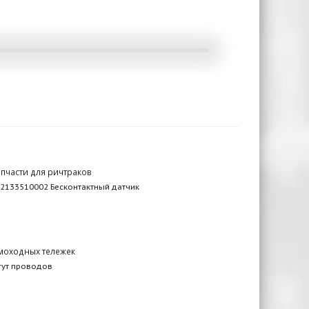
пчасти для ричтраков
2133510002 Бесконтактный датчик
амоходных тележек
гут проводов