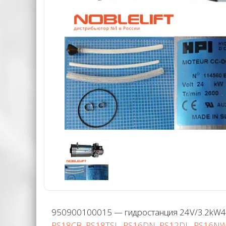
950900100015 — гидростанция 24V/3.2kW4.0
PS18CB
,
PS18TSL
,
PS16DN
,
PS12DL
,
PS16NW