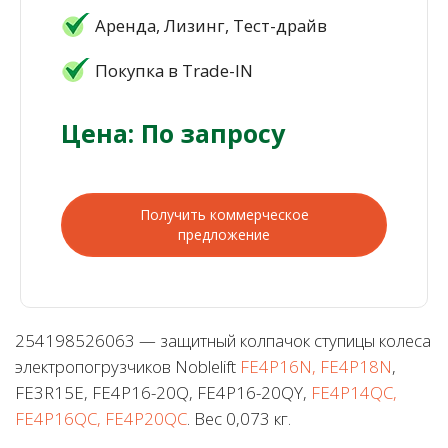
Аренда, Лизинг, Тест-драйв
Покупка в Trade-IN
Цена: По запросу
Получить коммерческое
предложение
254198526063 — защитный колпачок ступицы колеса
электропогрузчиков Noblelift
FE4P16N, FE4P18N
,
FE3R15E, FE4P16-20Q, FE4P16-20QY,
FE4P14QC,
FE4P16QC, FE4P20QC
. Вес 0,073 кг.