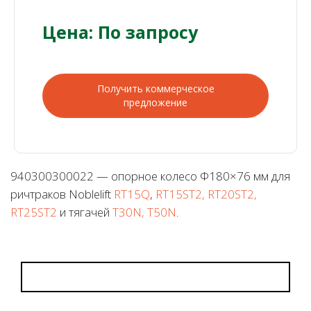
Цена: По запросу
Получить коммерческое
предложение
940300300022 — опорное колесо Ф180×76 мм для
ричтраков Noblelift
RT15Q
,
RT15ST2, RT20ST2,
RT25ST2
и тягачей
T30N, T50N
.