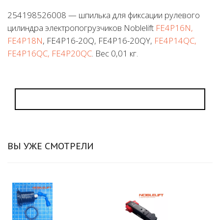
254198526008 — шпилька для фиксации рулевого
цилиндра электропогрузчиков Noblelift
FE4P16N,
FE4P18N
, FE4P16-20Q, FE4P16-20QY,
FE4P14QC,
FE4P16QC, FE4P20QC
. Вес 0,01 кг.
ВЫ УЖЕ СМОТРЕЛИ