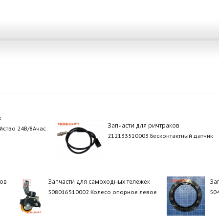
к
Запчасти для ричтраков
йство 24В/8Ачас
212133510003 Бесконтактный датчик
ров
Запчасти для самоходных тележек
За
508016510002 Колесо опорное левое
50