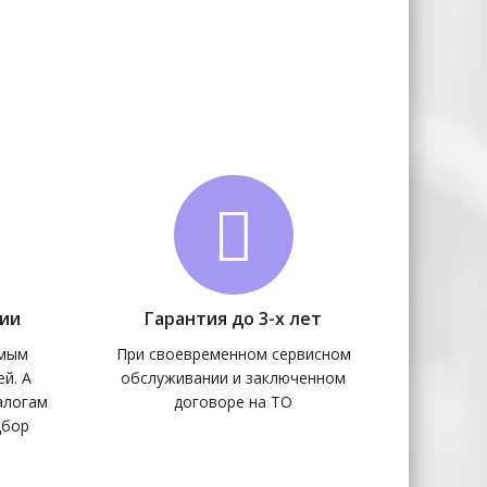
чии
Гарантия до 3-х лет
амым
При своевременном сервисном
й. А
обслуживании и заключенном
алогам
договоре на ТО
дбор