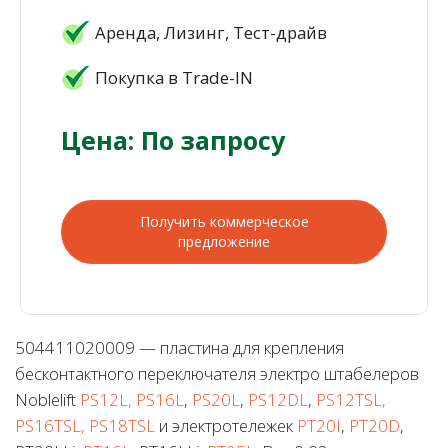
Аренда, Лизинг, Тест-драйв
Покупка в Trade-IN
Цена: По запросу
Получить коммерческое
предложение
504411020009 — пластина для крепления
бесконтактного переключателя электро штабелеров
Noblelift
PS12L, PS16L
,
PS20L
,
PS12DL
,
PS12TSL,
PS16TSL, PS18TSL
и электротележек
PT20I
,
PT20D
,