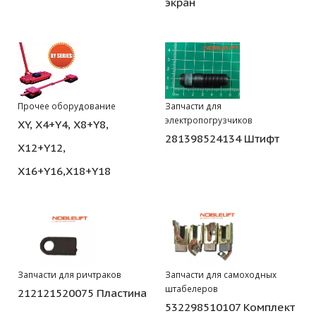
экран
Прочее оборудование
Запчасти для
электропогрузчиков
XY, X4+Y4, X8+Y8,
281398524134 Штифт
X12+Y12,
X16+Y16,X18+Y18
Запчасти для ричтраков
Запчасти для самоходных
штабелеров
212121520075 Пластина
532298510107 Комплект