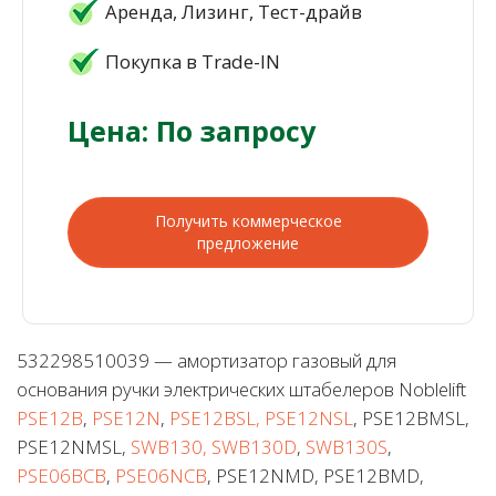
Аренда, Лизинг, Тест-драйв
Покупка в Trade-IN
Цена: По запросу
Получить коммерческое
предложение
532298510039 — амортизатор газовый для
основания ручки электрических штабелеров Noblelift
PSE12B
,
PSE12N
,
PSE12BSL, PSE12NSL
, PSE12BMSL,
PSE12NMSL,
SWB130, SWB130D
,
SWB130S
,
PSE06BCB
,
PSE06NCB
, PSE12NMD, PSE12BMD,