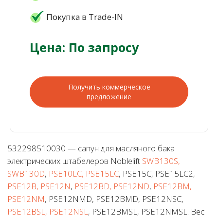
Покупка в Trade-IN
Цена: По запросу
Получить коммерческое
предложение
532298510030 — сапун для масляного бака
электрических штабелеров Noblelift
SWB130S,
SWB130D
,
PSE10LC, PSE15LC
, PSE15C, PSE15LC2,
PSE12B, PSE12N
,
PSE12BD, PSE12ND
,
PSE12BM,
PSE12NM
, PSE12NMD, PSE12BMD, PSE12NSC,
PSE12BSL, PSE12NSL
, PSE12BMSL, PSE12NMSL. Вес