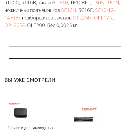
RT20G, RT16B, тягачей
TE10
, TE10BPT,
T30N
,
T50N
,
ножничных подъемников
SC16H
, SC16E,
SC10-12-
14H(E)
, подборщиков заказов
OPL25N
,
OPL12N
,
OPL20SF
, OLE200. Вес 0,0025 кг.
ВЫ УЖЕ СМОТРЕЛИ
Запчасти для самоходных