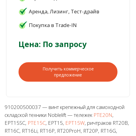
Аренда, Лизинг, Тест-драйв
Покупка в Trade-IN
Цена: По запросу
Получить коммерческое
предложение
910200500037 — винт крепежный для самоходной
складской техники Noblelift — тележек
PTE20N
,
EPT15SC,
PTE15C
, EPT15,
EPT15W
, ричтраков RT20B,
RT16C, RT16Li, RT16P, RT20ProH, RT20P, RT16G,