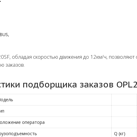
BUS,
0SF, обладая скоростью движения до 12км/ч, позволяют
ю заказов.
стики подборщика заказов OPL2
одель
ип
оложение оператора
рузоподъемность
Q (кг)