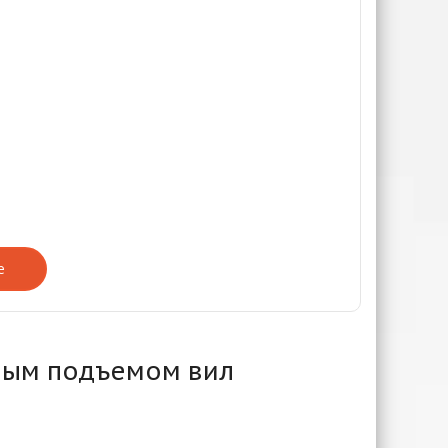
е
чным подъемом вил