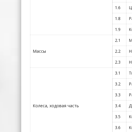
1.6
Ц
1.8
Р
1.9
К
2.1
М
Массы
2.2
Н
2.3
Н
3.1
Т
3.2
Р
3.3
Р
Колеса, ходовая часть
3.4
Д
3.5
К
3.6
К