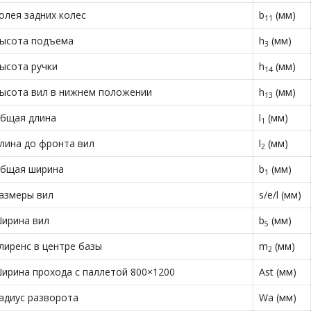
олея задних колес
b
(мм)
11
ысота подъема
h
(мм)
3
ысота ручки
h
(мм)
14
ысота вил в нижнем положении
h
(мм)
13
бщая длина
l
(мм)
1
лина до фронта вил
l
(мм)
2
бщая ширина
b
(мм)
1
азмеры вил
s/e/l (мм)
ирина вил
b
(мм)
5
лиренс в центре базы
m
(мм)
2
ирина прохода с паллетой 800×1200
Ast (мм)
адиус разворота
Wa (мм)