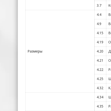
3.7
К
4.4
В
4.9
В
4.15
В
4.19
О
Размеры
4.20
Д
4.21
О
4.22
Р
4.25
Ш
4.32
К
4.34
Ш
4.35
Р