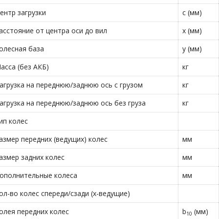
ентр загрузки
c (мм)
асстояние от центра оси до вил
x (мм)
олесная база
y (мм)
асса (без АКБ)
кг
агрузка на переднюю/заднюю ось с грузом
кг
агрузка на переднюю/заднюю ось без груза
кг
ип колес
азмер передних (ведущих) колес
мм
азмер задних колес
мм
ополнительные колеса
мм
ол-во колес спереди/сзади (х-ведущие)
олея передних колес
b
(мм)
10