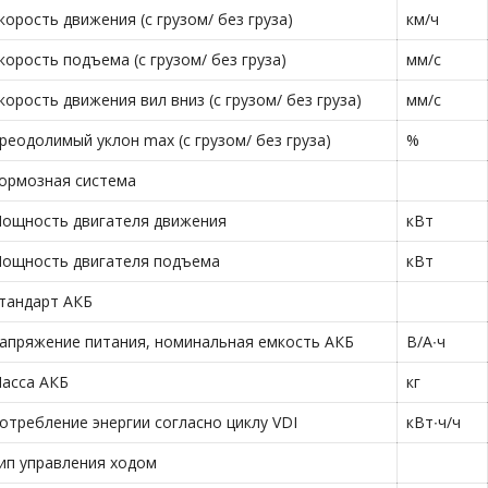
корость движения (с грузом/ без груза)
км/ч
корость подъема (с грузом/ без груза)
мм/с
корость движения вил вниз (с грузом/ без груза)
мм/с
реодолимый уклон max (с грузом/ без груза)
%
ормозная система
ощность двигателя движения
кВт
ощность двигателя подъема
кВт
тандарт АКБ
апряжение питания, номинальная емкость АКБ
В/А∙ч
асса АКБ
кг
отребление энергии согласно циклу VDI
кВт∙ч/ч
ип управления ходом