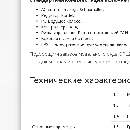
АС-двигатель хода Schabmuller,
Редуктор Kordel,
PU Ведущее колесо,
Контроллер DALA,
Ручка управления Rema с технологией CAN-
Боковая выемка батарей,
EPS — электрическое рулевое управление.
Подборщики заказов модельного ряда OPL2
складским зонам и оперативную комплектаци
Технические характери
1.2
М
1.3
Т
1.4
П
Основные параметры
1.5
Г