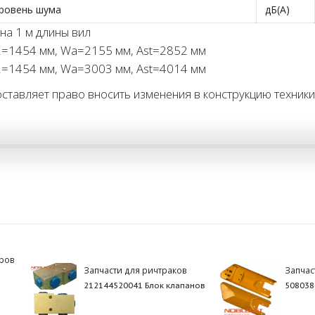
ровень шума
дБ(А)
на 1 м длины вил
l2=1454 мм, Wa=2155 мм, Ast=2852 мм
l2=1454 мм, Wa=3003 мм, Ast=4014 мм
ставляет право вносить изменения в конструкцию техники
ров
Запчасти для ричтраков
Запчас
212144520041 Блок клапанов
508038