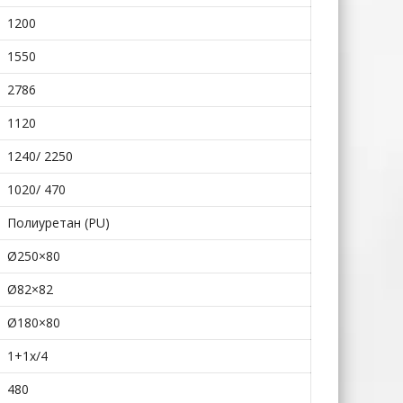
1200
1550
2786
1120
1240/ 2250
1020/ 470
Полиуретан (PU)
Ø250×80
Ø82×82
Ø180×80
1+1x/4
480