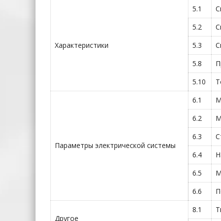
5.1
С
5.2
С
Характеристики
5.3
С
5.8
П
5.10
Т
6.1
М
6.2
М
6.3
С
Параметры электрической системы
6.4
Н
6.5
М
6.6
П
8.1
Т
Другое