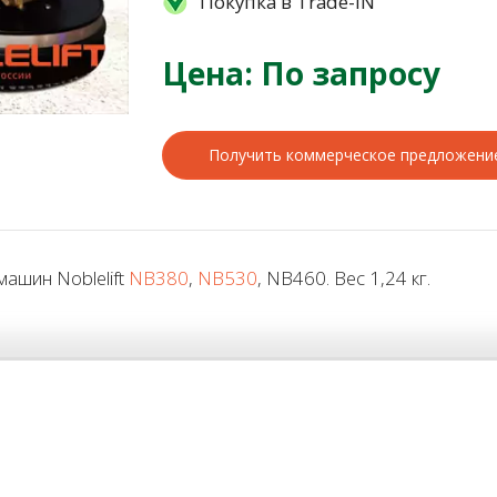
Покупка в Trade-IN
Цена: По запросу
Получить коммерческое предложени
ашин Noblelift
NB380
,
NB530
, NB460. Вес 1,24 кг.