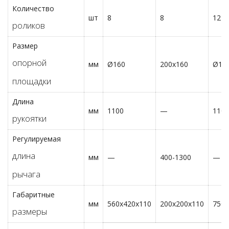
Количество
шт
8
8
12
роликов
Размер
опорной
мм
Ø160
200х160
Ø18
площадки
Длина
мм
1100
—
1100
рукоятки
Регулируемая
длина
мм
—
400-1300
—
рычага
Габаритные
мм
560х420х110
200х200х110
750х
размеры