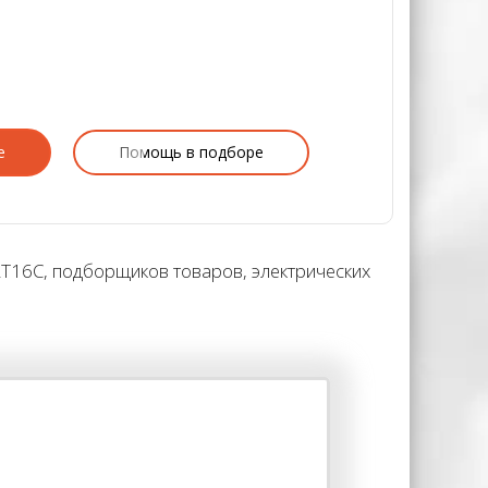
е
Помощь в подборе
 RT16C, подборщиков товаров, электрических