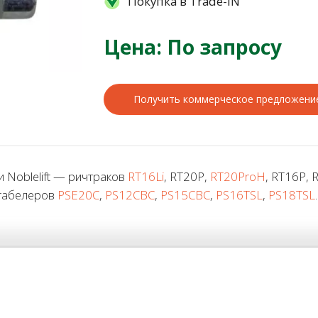
Покупка в Trade-IN
Цена: По запросу
Получить коммерческое предложени
 Noblelift — ричтраков
RT16Li
, RT20P,
RT20ProH
, RT16P,
штабелеров
PSE20C
,
PS12CBC
,
PS15CBC
,
PS16TSL
,
PS18TSL
.