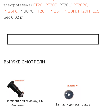
электротележек
PT20I
,
PT20D
, PT20Li,
PT20PC,
PT25PC
, PT30PC,
PT20H, PT25H, PT30H
,
PT20HPLUS
.
Вес 0,02 кг.
ВЫ УЖЕ СМОТРЕЛИ
Запчасти для самоходных
Запчасти для ричтраков
штабелеров