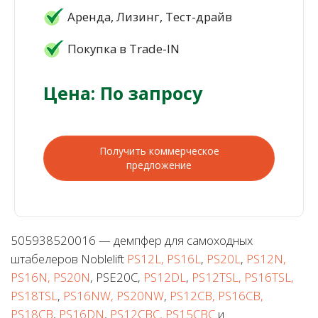
Аренда, Лизинг, Тест-драйв
Покупка в Trade-IN
Цена: По запросу
Получить коммерческое
предложение
505938520016 — демпфер для самоходных
штабелеров Noblelift
PS12L, PS16L
,
PS20L
,
PS12N,
PS16N, PS20N
, PSE20C,
PS12DL
,
PS12TSL, PS16TSL,
PS18TSL
,
PS16NW, PS20NW
,
PS12CB, PS16CB,
PS18CB
,
PS16DN
,
PS12CBC, PS15CBC
и