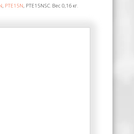
N
,
PTE15N
, PTE15NSC. Вес 0,16 кг.