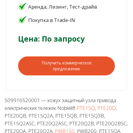
Аренда, Лизинг, Тест-драйв
Покупка в Trade-IN
Цена: По запросу
Получить коммерческое
предложение
509916520001 — кожух защитный узла привода
электрических тележек Noblelift
PTE15Q
,
PTE20Q
,
PTE20QB, PTE15Q2A, PTE15QB, PTE15Q3B,
PTE15Q2ASC, PTE20Q2ASC, PTE20Q2B, PTE20Q2BSC,
PTE20QA, PTE20Q2A,
PWB150
, PWB200, PTE15QA,