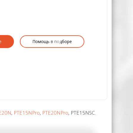
е
Помощь в подборе
E20N
,
PTE15NPro
,
PTE20NPro
, PTE15NSC.