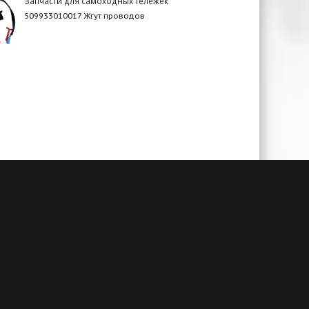
Запчасти для самоходных тележек
509933010017 Жгут проводов
чии
Гарантия до 3-х лет
амым
При своевременном сервисном
й. А
обслуживании и заключенном
алогам
договоре на ТО