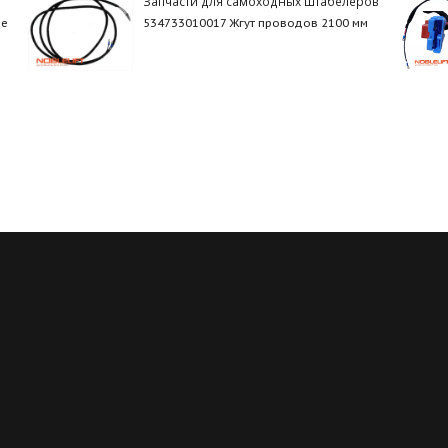
Запчасти для самоходных штабелеров
ие
534733010017 Жгут проводов 2100 мм
Регулярные скидки
Все запчасти в нали
й месяц мы запускаем новую
Мы обладаем пожалуй с
ию на определённые группы
большим складом запчасте
в. Подробности у менеджеров
благодаря электронным кат