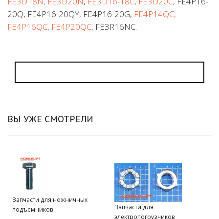
FE3D18N, FE3D20N
,
FE3D16-18C
,
FE3D20C
, FE4P16-
20Q, FE4P16-20QY, FE4P16-20G,
FE4P14QC,
FE4P16QC
,
FE4P20QC
, FE3R16NC.
ВЫ УЖЕ СМОТРЕЛИ
Запчасти для ножничных
Запчасти для
подъемников
электропогрузчиков