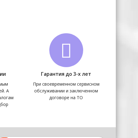
части для ричтраков
030520013 Шланг в сборе