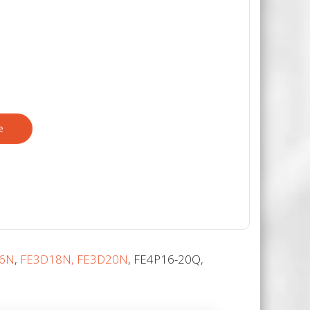
е
Помощь в подборе
6N
,
FE3D18N, FE3D20N
, FE4P16-20Q,