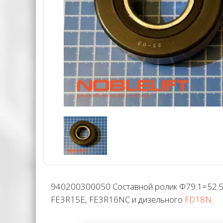
940200300050 Составной ролик Φ79.1=52.5–5
FE3R15E, FE3R16NC и дизельного
FD18N
.