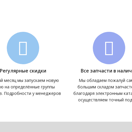
Запчасти для самоходных штабелеров
Зап
532298510007 Потенциометр
201