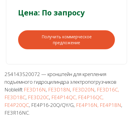
Цена: По запросу
Получить коммерческое
предложение
254143520072 — кронштейн для крепления
подъемного гидроцилиндра электропогрузчиков
Noblelift
FE3D16N
,
FE3D18N
,
FE3D20N
,
FE3D16C,
FE3D18C
,
FE3D20C
,
FE4P14QC, FE4P16QC,
FE4P20QC
, FE4P16-20Q/QY/G,
FE4P16N, FE4P18N
,
FE3R16NC.