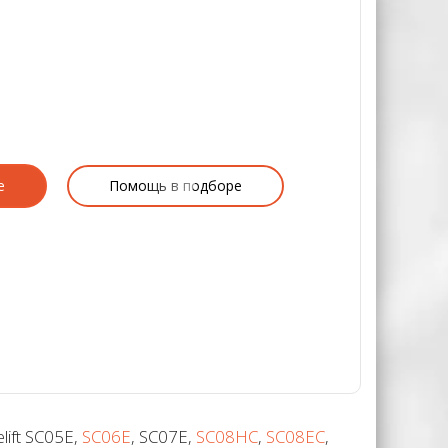
е
Помощь в подборе
ift SC05E,
SC06E
, SC07E,
SC08HC
,
SC08EC
,