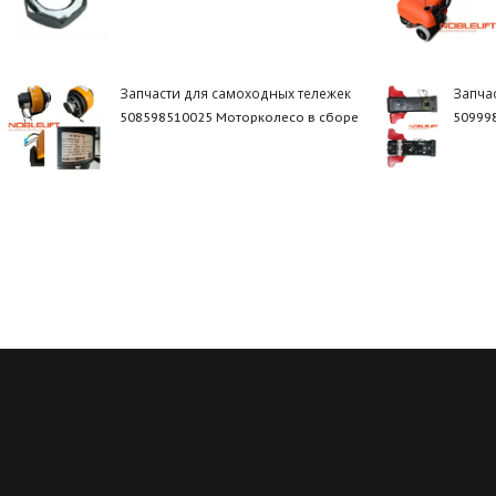
Запчасти для самоходных тележек
Запча
508598510025 Моторколесо в сборе
509998