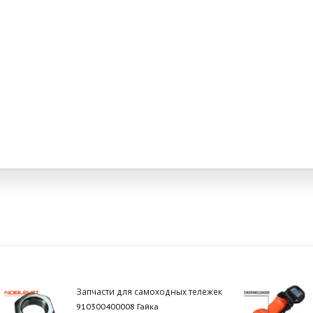
Запчасти для самоходных тележек
910300400008 Гайка