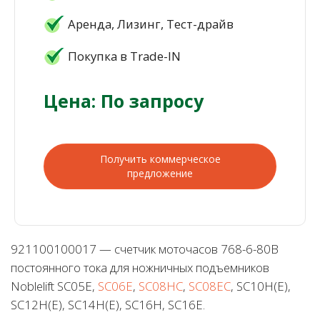
Аренда, Лизинг, Тест-драйв
Покупка в Trade-IN
Цена: По запросу
Получить коммерческое
предложение
921100100017 — счетчик моточасов 768-6-80В
постоянного тока для ножничных подъемников
Noblelift SC05E,
SC06E
,
SC08HC
,
SC08EC
, SC10H(Е),
SC12H(Е), SC14H(Е), SC16H, SC16Е.