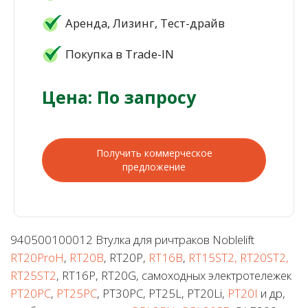
Аренда, Лизинг, Тест-драйв
Покупка в Trade-IN
Цена: По запросу
Получить коммерческое
предложение
940500100012 Втулка для ричтраков Noblelift
RT20ProH
,
RT20B
, RT20P,
RT16B
,
RT15ST2, RT20ST2,
RT25ST2
, RT16P, RT20G, самоходных электротележек
PT20PC
,
PT25PC
, PT30PC, PT25L, PT20Li,
PT20I
и др,