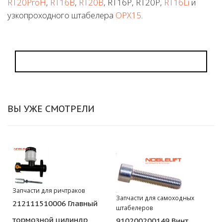
RT20ProH
,
RT16B
,
RT20B
, RT16P, RT20P,
RT16Li
и
узкопроходного штабелера
OPX15
.
ВЫ УЖЕ СМОТРЕЛИ
Запчасти для ричтраков
Запчасти для самоходных
212111510006 Главный
штабелеров
тормозной цилиндр
910200200149 Винт