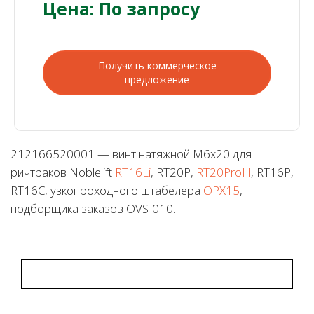
Цена: По запросу
Получить коммерческое
предложение
212166520001 — винт натяжной M6x20 для
ричтраков Noblelift
RT16Li
, RT20P,
RT20ProH
, RT16P,
RT16C, узкопроходного штабелера
OPX15
,
подборщика заказов OVS-010.