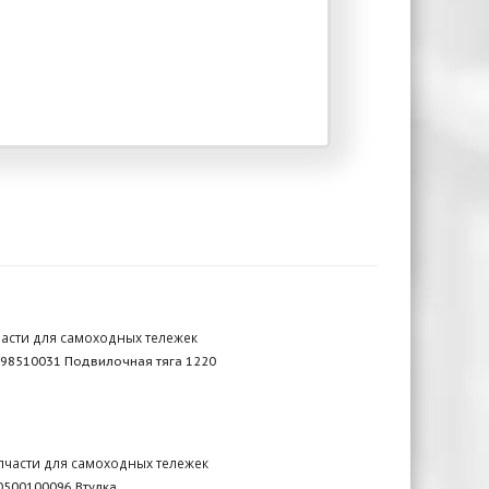
асти для самоходных тележек
98510031 Подвилочная тяга 1220
пчасти для самоходных тележек
0500100096 Втулка