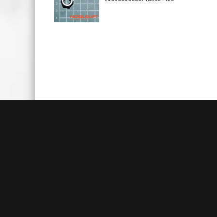
Быстрая доставка
Большие складские запасы
Кажды
позволяют нам осуществлять
акц
доставку на следующий день после
товаро
заказа