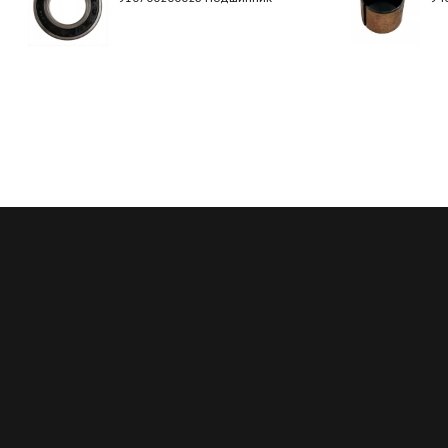
Регулярные скидки
Все запчасти в нали
й месяц мы запускаем новую
Мы обладаем пожалуй с
ию на определённые группы
большим складом запчасте
в. Подробности у менеджеров
благодаря электронным кат
осуществляем точный по