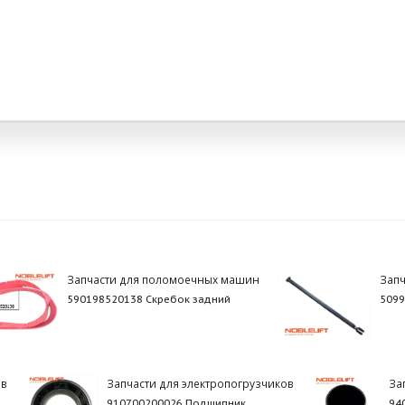
Запчасти для поломоечных машин
Запч
590198520138 Скребок задний
5099
ов
Запчасти для электропогрузчиков
За
910700200026 Подшипник
94