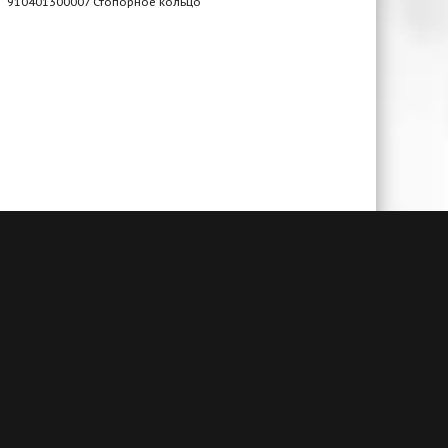
910401300007 Стопорное кольцо
чии
Гарантия до 3-х лет
амым
При своевременном сервисном
й. А
обслуживании и заключенном
алогам
договоре на ТО