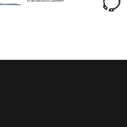
910600600030 Шплинт
Регулярные скидки
Все запчасти в нали
й месяц мы запускаем новую
Мы обладаем пожалуй с
ию на определённые группы
большим складом запчасте
в. Подробности у менеджеров
благодаря электронным кат