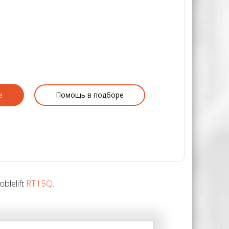
е
Помощь в подборе
blelift
RT15Q
.