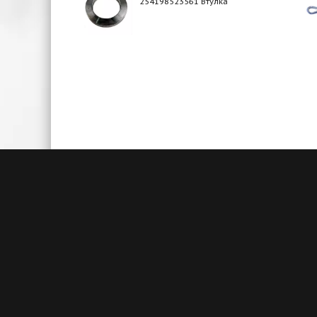
254198523561 Втулка
Быстрая доставка
Большие складские запасы
Кажды
позволяют нам осуществлять
акц
доставку на следующий день после
товаро