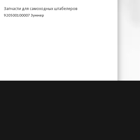
Запчасти для самоходных штабелеров
920500100007 Зуммер
чии
Гарантия до 3-х лет
амым
При своевременном сервисном