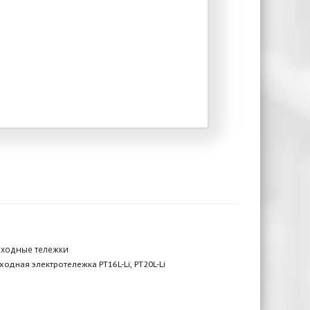
ходные тележки
одная электротележка PT16L-Li, PT20L-Li