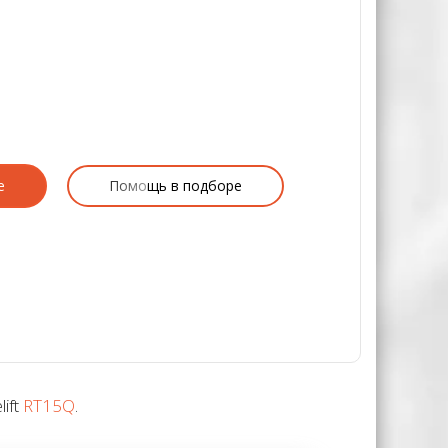
е
Помощь в подборе
ift
RT15Q
.