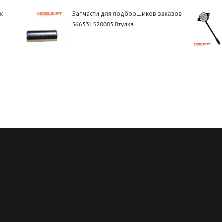
к
Запчасти для подборщиков заказов
566531520005 Втулка
Регулярные скидки
Все запчасти в нали
й месяц мы запускаем новую
Мы обладаем пожалуй с