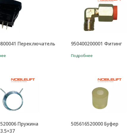
0800041 Переключатель
950400200001 Фитинг
нее
Подробнее
1520006 Пружина
505616520000 Буфер
3.5×37