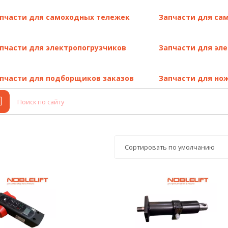
строгим стандартам и идеально подходят для вашей модели
.
й износ узлов, агрегатов и продлевают срок службы техники
.
пчасти для самоходных тележек
Запчасти для са
туаций
.
ержку производителя Noblelift
.
пчасти для электропогрузчиков
Запчасти для эл
ей, наши специалисты предоставят бесплатную консультацию
. Он
пчасти для подборщиков заказов
Запчасти для но