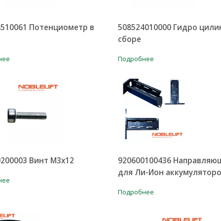
8510061 Потенциометр в
508524010000 Гидро цили
сборе
нее
Подробнее
200003 Винт М3х12
920600100436 Направляю
для Ли-Ион аккумулятор
нее
Подробнее