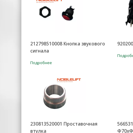
212798510008 Кнопка звукового
92020
сигнала
Подроб
Подробнее
230813520001 Проставочная
56653
втулка
Φ70xΦ