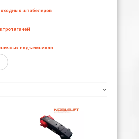
моходных штабелеров
ектротягачей
и также могут помочь с подбором по
жничных подъемников