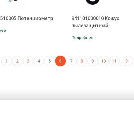
8510005 Потенциометр
941101000010 Кожух
пылезащитный
нее
Подробнее
1
2
3
4
5
6
7
8
9
10
11
91
...