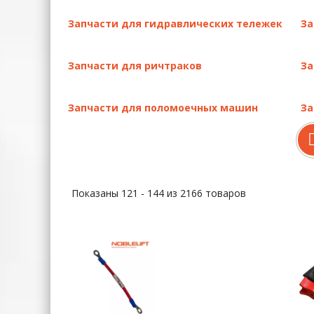
Надежность
: все детали изготовлены по 
Экономия
: предотвращают преждевременны
Запчасти для гидравлических тележек
За
Безопасность
: снижают риск аварийных си
Гарантия
: вы получаете официальную подд
Запчасти для ричтраков
За
Если у вас возникнут вопросы по подбору детал
электронным каталогам и схемам.
Запчасти для поломоечных машин
За
Показаны 121 - 144 из 2166 товаров