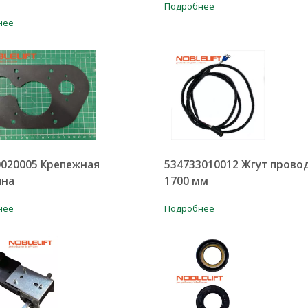
Подробнее
нее
0020005 Крепежная
534733010012 Жгут прово
ина
1700 мм
нее
Подробнее