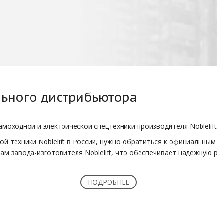
ьного дистрибьютора
амоходной и электрической спецтехники производителя Noblelift
ой техники Noblelift в России, нужно обратиться к официальны
ам завода-изготовителя Noblelift, что обеспечивает надежную 
ть оригинальные запчасти N
ПОДРОБНЕЕ
т ряд важных преимуществ: