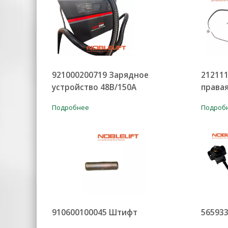
921000200719 Зарядное
21211
устройство 48В/150А
права
Подробнее
Подроб
910600100045 Штифт
56593