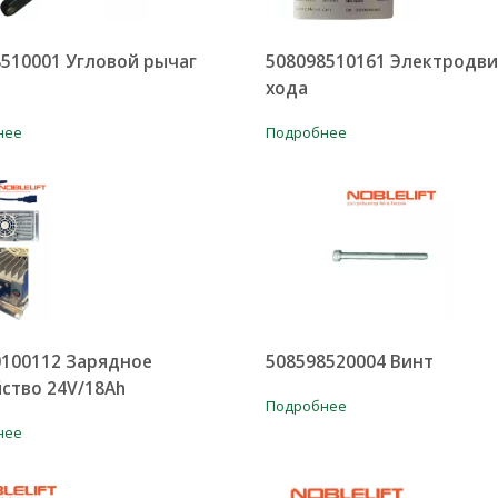
510001 Угловой рычаг
508098510161 Электродви
хода
нее
Подробнее
0100112 Зарядное
508598520004 Винт
ство 24V/18Ah
Подробнее
нее