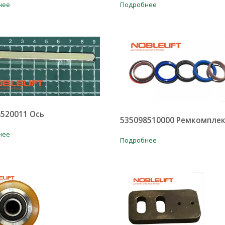
нее
Подробнее
520011 Ось
535098510000 Ремкомпле
нее
Подробнее