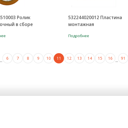
510003 Ролик
532244020012 Пластина
очный в сборе
монтажная
нее
Подробнее
6
7
8
9
10
11
12
13
14
15
16
91
...
...