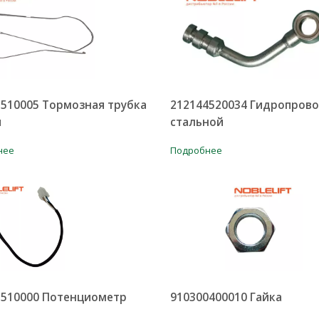
1510005 Тормозная трубка
212144520034 Гидропров
я
стальной
нее
Подробнее
3510000 Потенциометр
910300400010 Гайка