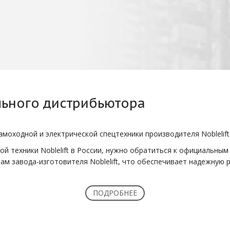
ьного дистрибьютора
амоходной и электрической спецтехники производителя Noblelift
ой техники Noblelift в России, нужно обратиться к официальны
ам завода-изготовителя Noblelift, что обеспечивает надежную 
ть оригинальные запчасти N
ПОДРОБНЕЕ
т ряд важных преимуществ: