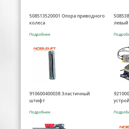
508513520001 Опора приводного
508538
колеса
левый
Подробнее
Подроб
910600400038 Эластичный
92100
штифт
устрой
Подробнее
Подроб