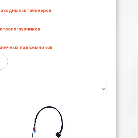
моходных штабелеров
ектропогрузчиков
и также могут помочь с подбором по
жничных подъемников