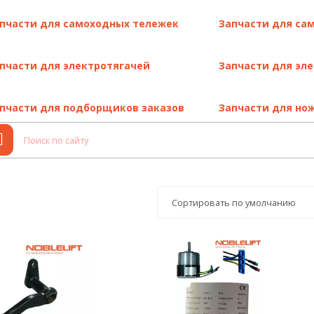
строгим стандартам и идеально подходят для вашей модели
.
й износ узлов, агрегатов и продлевают срок службы техники
.
пчасти для самоходных тележек
Запчасти для са
туаций
.
ержку производителя Noblelift
.
пчасти для электротягачей
Запчасти для эл
ей, наши специалисты предоставят бесплатную консультацию
. Он
пчасти для подборщиков заказов
Запчасти для но