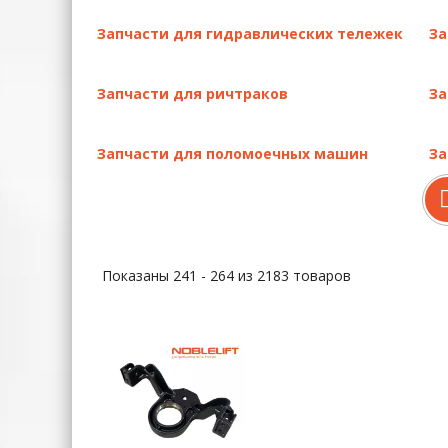
Надежность
: все детали изготовлены по 
Экономия
: предотвращают преждевременны
Запчасти для гидравлических тележек
За
Безопасность
: снижают риск аварийных си
Гарантия
: вы получаете официальную подд
Запчасти для ричтраков
За
Если у вас возникнут вопросы по подбору детал
электронным каталогам и схемам.
Запчасти для поломоечных машин
За
Показаны 241 - 264 из 2183 товаров