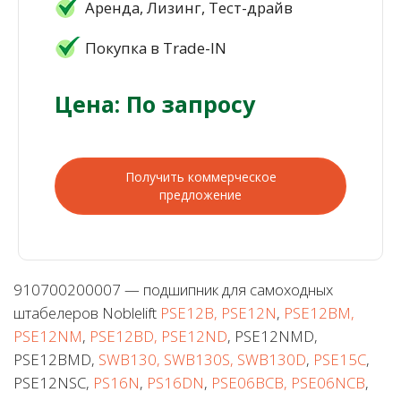
Аренда, Лизинг, Тест-драйв
Покупка в Trade-IN
Цена: По запросу
Получить коммерческое
предложение
910700200007 — подшипник для самоходных
штабелеров Noblelift
PSE12B, PSE12N
,
PSE12BM,
PSE12NM
,
PSE12BD, PSE12ND
, PSE12NMD,
PSE12BMD,
SWB130, SWB130S, SWB130D
,
PSE15C
,
PSE12NSC,
PS16N
,
PS16DN
,
PSE06BCB, PSE06NCB
,