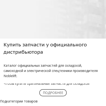
Купить
запчасти
у официального
дистрибьютора
Каталог официальных запчастей для складской,
самоходной и электрической спецтехники производителя
Noblelift.
Чтобы купить оригинальные запчасти для складской
техники Noblelift в России, нужно обратиться к
ПОДРОБНЕЕ
официальным дистрибьюторам и дилерам. Они гарантируют
подлинность деталей и их соответствие стандартам
Подкатегории товаров
завода-изготовителя Noblelift, что обеспечивает надежную