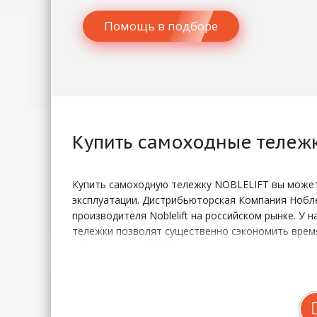
Помощь в подборе
Купить
самоходные тележ
Купить самоходную тележку NOBLELIFT вы можете
эксплуатации. Дистрибьюторская Компания Нобл
производителя Noblelift на российском рынке. У
тележки позволят существенно сэкономить время
с более высокой эффективностью, тогда как исп
К тому же это крайне выгодно экономически. С 
Если эксплуатация тележки предполагает разовый
тележки простой конструкции с ручным и элект
Для перемещения грузов в малых помещениях, ли