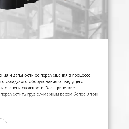
ения и дальности её перемещения в процессе
о складского оборудования от ведущего
 и степени сложности. Электрические
 переместить груз суммарным весом более 3 тонн
о часов и большого количества людей.
ся с работой целой бригады такелажников.
зных концах помещения, то электрические
льным решением.
 электротележка со съемным аккумулятором.