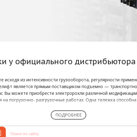
ки
у официального дистрибьютора
 исходя из интенсивности грузооборота, регулярности примен
елифт является прямым поставщиком подъемно — транспортног
 нас Вы можете приобрести электророхли различной модификации
 на погрузочно- разгрузочные работах. Одна тележка способна
ользование рабочей силы на разгрузку потребовало бы нескольк
ПОДРОБНЕЕ
помощью самоходной тележки один человек с легкостью справит
, нерегулярный характер и не требуется её использование в ра
рическим подъемом и невысокой грузоподъёмностью будет идеа
бо внутри транспорта подойдёт маневренная, довольно легкая