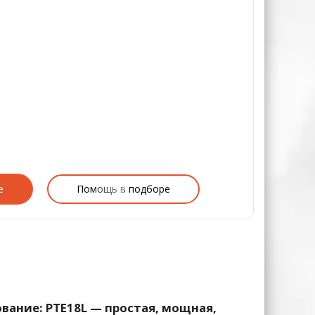
е
Помощь в подборе
вание: PTE18L — простая, мощная,