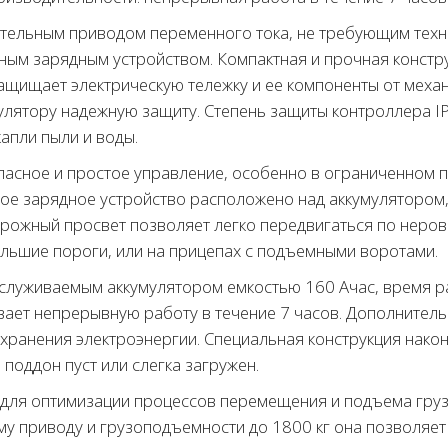
тельным приводом переменного тока, не требующим техн
нным зарядным устройством. Компактная и прочная констр
щищает электрическую тележку и ее компоненты от механ
мулятору надежную защиту. Степень защиты контроллера 
капли пыли и воды.
асное и простое управление, особенно в ограниченном п
ное зарядное устройство расположено над аккумулятором,
орожный просвет позволяет легко передвигаться по неро
льшие пороги, или на прицепах с подъемными воротами.
луживаемым аккумулятором емкостью 160 Ачас, время ра
ивает непрерывную работу в течение 7 часов. Дополнител
хранения электроэнергии. Специальная конструкция наконе
 поддон пуст или слегка загружен.
для оптимизации процессов перемещения и подъема грузо
му приводу и грузоподъемности до 1800 кг она позволяет