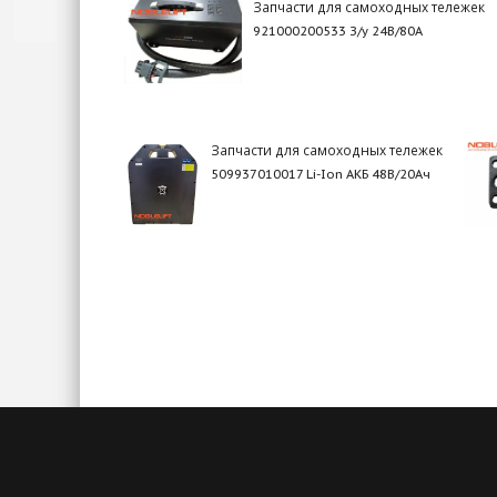
Запчасти для самоходных тележек
921000200533 З/у 24В/80А
Запчасти для самоходных тележек
509937010017 Li-Ion АКБ 48В/20Ач