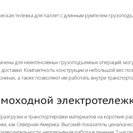
еская тележка для паллет с длинным румпелем грузоподъ
ачены для неинтенсивных грузоподъемных операций; могу
 доставки. Компактность конструкции и небольшой вес по
онинах, а также позволяют им работать внутри транспорта 
моходной электротележк
разгрузки и транспортировки материалов на короткие рас
ки, как Северная Америка. Высокий показатель цена/каче
изводительности: непрерывная работа в течение 7 часов