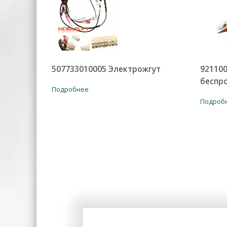
507733010005 Электрожгут
92110
беспр
Подробнее
Подроб