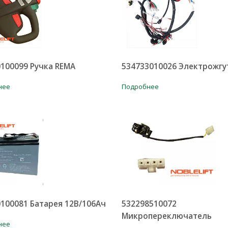
100099 Ручка REMA
534733010026 Электрожгу
нее
Подробнее
100081 Батарея 12В/106Ач
532298510072
Микропереключатель
нее