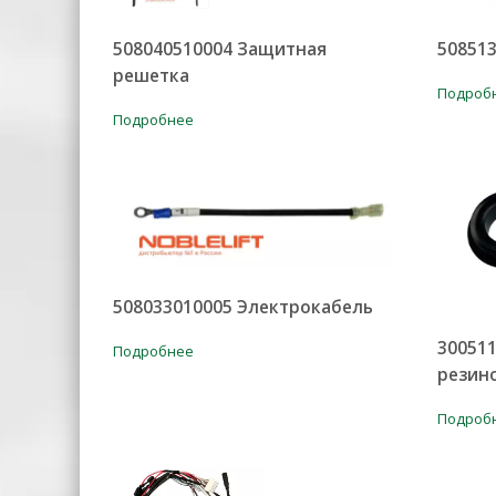
508040510004 Защитная
50851
решетка
Подроб
Подробнее
508033010005 Электрокабель
300511
Подробнее
резин
Подроб