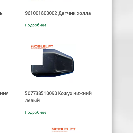
сь
961001800002 Датчик холла
Подробнее
ания
507738510090 Кожух нижний
левый
Подробнее