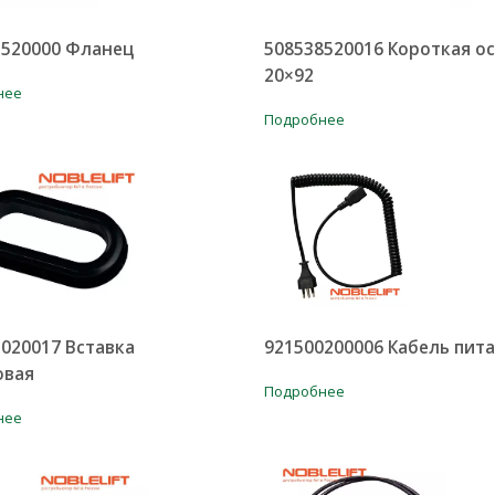
3520000 Фланец
508538520016 Короткая о
20×92
нее
Подробнее
020017 Вставка
921500200006 Кабель пит
овая
Подробнее
нее