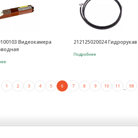
0100103 Видеокамера
212125020024 Гидрорукав
оводная
Подробнее
нее
1
2
3
4
5
6
7
8
9
10
11
98
...