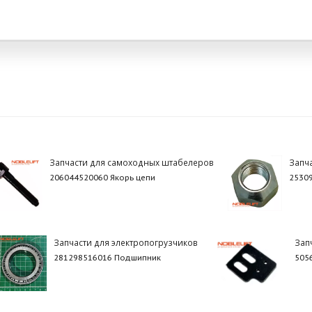
Запчасти для самоходных штабелеров
Запч
206044520060 Якорь цепи
25309
Запчасти для электропогрузчиков
Зап
281298516016 Подшипник
505