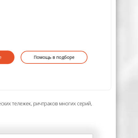
е
Помощь в подборе
ских тележек, ричтраков многих серий,