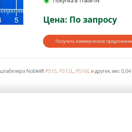
Покупка в Trade-IN
Цена: По запросу
Получить коммерческое предложени
табелера Noblelift
PS15
,
PS12L
,
PS16L
и других, вес 0,04 