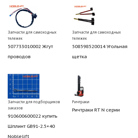
Запчасти для самоходных
Запчасти для самоходных
тележек
тележек
507733010002 Жгут
508598520014 Угольная
проводов
щетка
Запчасти для подборщиков
Ричтраки
заказов
Ричтраки RT N серии
910600600022 купить
Шплинт GB91-2.5×40
Noblelift