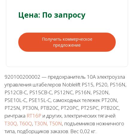
Цена: По запросу
Получить коммерческое
предложение
920100200002 — предохранитель 10А электроузла
управления штабелеров Noblelift PS15, PS20, PS16N,
PS12CB-C, PS15CB-C, PS12NC, PS16N, PS20N,
PSE10L-C, PSE15L-C, самоходных тележек PT20N,
PT25N, PT30N, PTB20C, PT20PC, PT25PC, PTB20C,
ричтрака
RT16P
и других, электрических тягачей
T30Q, T60Q
,
T30N, T50N
, подъемников ножничного
типа, подборщиков заказов. Вес 0,02 кг.