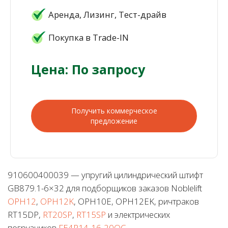
Аренда, Лизинг, Тест-драйв
Покупка в Trade-IN
Цена: По запросу
Получить коммерческое
предложение
910600400039 — упругий цилиндрический штифт
GB879.1-6×32 для подборщиков заказов Noblelift
OPH12
,
OPH12K
, OPH10E, OPH12EK, ричтраков
RT15DP,
RT20SP
,
RT15SP
и электрических
погрузчиков
FE4P14-16-20QC
.