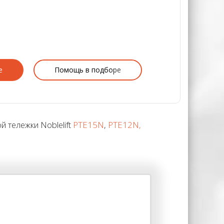
е
Помощь в подборе
 тележки Noblelift
PTE15N
,
PTE12N,