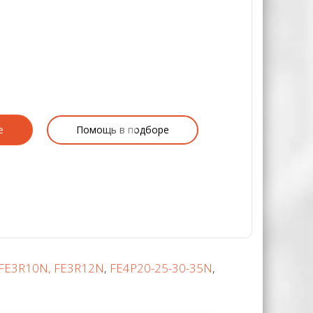
е
Помощь в подборе
 FE3R10N, FE3R12N
,
FE4P20-25-30-35N
,