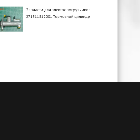
Запчасти для электропогрузчиков
271511512001 Тормозной цилиндр
чии
Гарантия до 3-х лет
амым
При своевременном сервисном