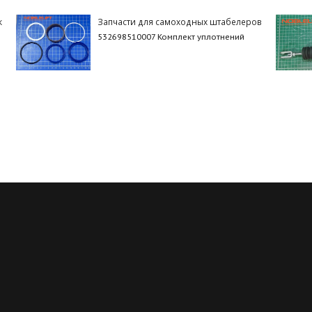
к
Запчасти для самоходных штабелеров
532698510007 Комплект уплотнений
Регулярные скидки
Все запчасти в нали
й месяц мы запускаем новую
Мы обладаем пожалуй с