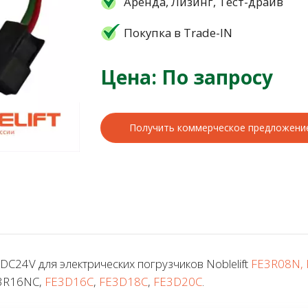
Аренда, Лизинг, Тест-драйв
Покупка в Trade-IN
Цена: По запросу
Получить коммерческое предложени
C24V для электрических погрузчиков Noblelift
FE3R08N,
E3R16NC,
FE3D16C
,
FE3D18C
,
FE3D20C
.