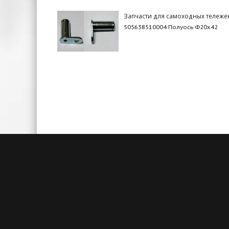
Запчасти для самоходных тележе
505638510004 Полуось Ф20х42
Быстрая доставка
Большие складские запасы
Кажды