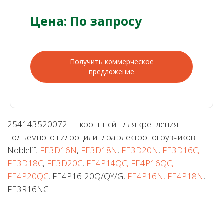
Цена: По запросу
Получить коммерческое
предложение
254143520072 — кронштейн для крепления
подъемного гидроцилиндра электропогрузчиков
Noblelift
FE3D16N
,
FE3D18N
,
FE3D20N
,
FE3D16C,
FE3D18C
,
FE3D20C
,
FE4P14QC, FE4P16QC,
FE4P20QC
, FE4P16-20Q/QY/G,
FE4P16N, FE4P18N
,
FE3R16NC.