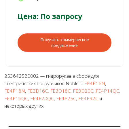
Цена: По запросу
Получить коммерческое
предложение
253642520002 — гидрорукав в сборе для
электрических погрузчиков Noblelift
FE4P16N
,
FE4P18N
,
FE3D16C
,
FE3D18C
,
FE3D20C
,
FE4P14QC
,
FE4P16QC, FE4P20QC
,
FE4P25C, FE4P32C
и
некоторых других.