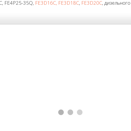
C, FE4P25-35Q,
FE3D16C, FE3D18C
,
FE3D20C
, дизельног