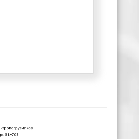
ектропогрузчиков
роб L=705