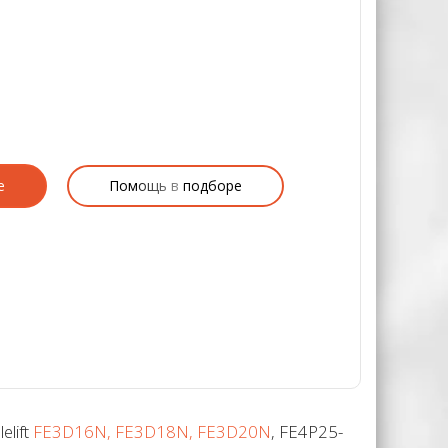
е
Помощь в подборе
lift
FE3D16N, FE3D18N, FE3D20N
, FE4P25-