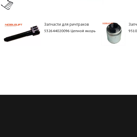
Запчасти для ричтраков
Запч
532644020096 Цепной якорь
9510