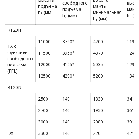
свободного
высо
подъема
мачты
подъема
макс
h
(мм)
минимальная
3
h
(мм)
h
(мм
2
4
h
(мм)
1
RT20H
11000
3790*
4700
1190
TX с
функцией
11500
3956*
4870
1240
свободного
12000
4125*
5035
1290
подъема
(FFL)
12500
4290*
5200
1340
RT20N
2500
140
1830
3415
2700
140
1930
3615
3000
140
2080
3915
DX
3300
140
220
4215