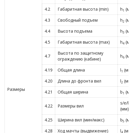
4.2
Габаритная высота (min)
h
(мм
1
4.3
Свободный подъем
h
(мм
2
4.4
Высота подъема
h
(мм
3
4.5
Габаритная высота (max)
h
(мм
4
Высота по защитному
4.7
h
(мм
6
ограждению (кабине)
4.19
Общая длина
l
(мм)
1
4.20
Длина до фронта вил
l
(мм)
2
Размеры
4.21
Общая ширина
b
(мм
1
s/e/l
4.22
Размеры вил
(мм)
4.25
Ширина вил (мин/макс)
b
(мм
5
4.28
Ход мачты (выдвижение)
l
(мм)
4