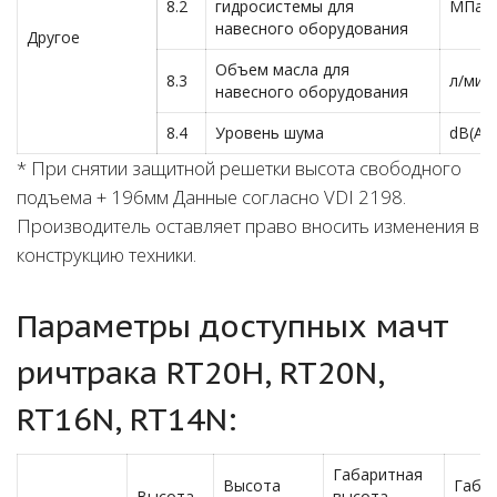
8.2
гидросистемы для
МПа
навесного оборудования
Другое
Объем масла для
8.3
л/мин
навесного оборудования
8.4
Уровень шума
dB(A)
* При снятии защитной решетки высота свободного
подъема + 196мм Данные согласно VDI 2198.
Производитель оставляет право вносить изменения в
конструкцию техники.
Параметры доступных мачт
ричтрака RT20H, RT20N,
RT16N, RT14N:
Габаритная
Высота
Габа
Высота
высота