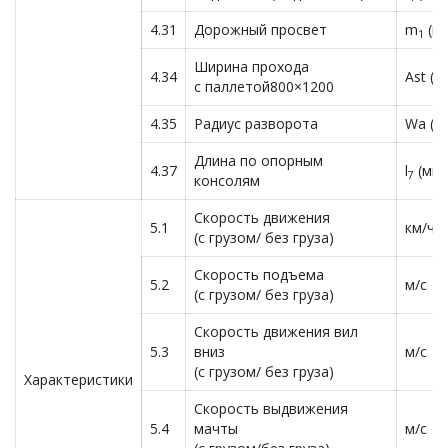
4.31
Дорожный просвет
m
(м
1
Ширина прохода
4.34
Ast (м
с паллетой800×1200
4.35
Радиус разворота
Wa (м
Длина по опорным
4.37
l
(мм)
7
консолям
Скорость движения
5.1
км/ч
(с грузом/ без груза)
Скорость подъема
5.2
м/с
(с грузом/ без груза)
Скорость движения вил
5.3
вниз
м/с
(с грузом/ без груза)
Характеристики
Скорость выдвижения
5.4
мачты
м/с