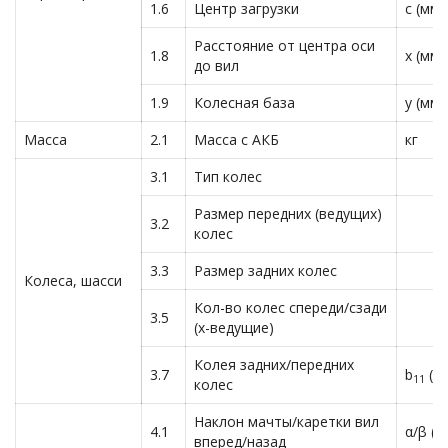
1.6
Центр загрузки
c (мм)
Расстояние от центра оси
1.8
x (мм)
до вил
1.9
Колесная база
y (мм)
Масса
2.1
Масса с АКБ
кг
3.1
Тип колес
Размер передних (ведущих)
3.2
колес
3.3
Размер задних колес
Колеса, шасси
Кол-во колес спереди/сзади
3.5
(х-ведущие)
Колея задних/передних
3.7
b
(м
11
колес
Наклон мачты/каретки вил
4.1
α/β (º)
вперед/назад