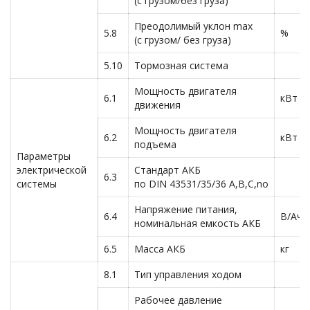
(с грузом/без груза)
Преодолимый уклон max
5.8
%
(с грузом/ без груза)
5.10
Тормозная система
Мощность двигателя
6.1
кВт
движения
Мощность двигателя
6.2
кВт
подъема
Параметры
электрической
Стандарт АКБ
6.3
системы
по DIN 43531/35/36 A,B,C,no
Напряжение питания,
6.4
В/Ач
номинальная емкость АКБ
6.5
Масса АКБ
кг
8.1
Тип управления ходом
Рабочее давление